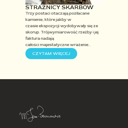
STRAŻNICY SKARBÓW
Trzy postaci otaczają
pozłacane
kamienie, które jakby w
czasie
ekspozycji wydobywały się ze
skorup.
Trójwymiarowość rzeźby i jej
faktur
a
nadają
całości
majestatyczne
wrażeni
e
…
CZYTAM WIĘCEJ