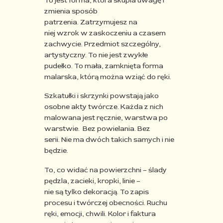
To jest forma, która skupia uwagę i
zmienia sposób
patrzenia.
Zatrzymujesz na
niej wzrok w zaskoczeniu a czasem
zachwycie. Przedmiot szczególny,
artystyczny. To nie jest zwykłe
pudełko. To mała, zamknięta forma
malarska, którą można wziąć do ręki.
Szkatułki i skrzynki powstają jako
osobne akty twórcze. Każda z nich
malowana jest ręcznie, warstwa po
warstwie.
Bez powielania. Bez
serii. Nie ma dwóch takich samych i nie
będzie.
To, co widać na powierzchni – ślady
pędzla, zacieki, kropki, linie –
nie są tylko dekoracją. To zapis
procesu i twórczej obecności. Ruchu
ręki, emocji, chwili.
Kolor i faktura