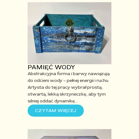
PAMIĘĆ WODY
Abstrakcyjna
forma i barwy nawiązują
do odcieni
wody – pełnej energii i ruchu.
Artysta
do
tej pracy wybrał prostą,
otwartą, lekką
skrzyneczkę,
aby tym
silniej
oddać
dynamikę
…
CZYTAM WIĘCEJ