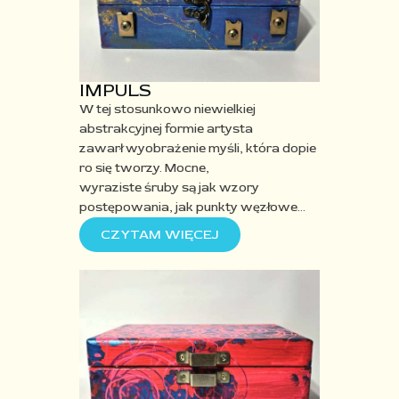
IMPULS
W tej
stosunkowo
niewielkiej
abstrakcyjnej
formie artysta
zawarł
wyobrażenie
myśli,
która
dopie
ro się tworzy. Mocne,
wyraziste
śruby
są jak wz
ory
postępowania, jak punkty węzłowe
…
CZYTAM WIĘCEJ