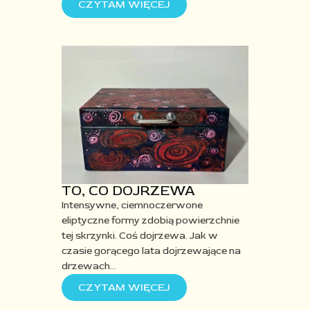
CZYTAM WIĘCEJ
TO, CO DOJRZEWA
Intensywne, ciemnoczerwone
eliptyczne formy
zdobią powierzchnie
tej skrzynki.
Co
ś
dojrzewa. Jak w
czasie gorącego lata dojrzewając
e
na
drzewach
…
CZYTAM WIĘCEJ