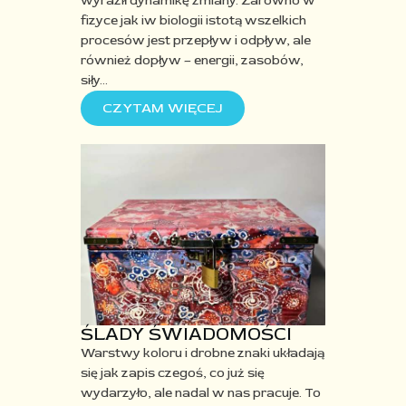
wyraził dynamikę zmiany. Zarówno w
fizyce jak iw biologii istotą wszelkich
procesów jest przepływ i odpływ, ale
również dopływ – energii, zasobów,
siły
…
CZYTAM WIĘCEJ
ŚLADY ŚWIADOMOŚCI
Warstwy koloru i drobne znaki układają
się jak zapis czegoś, co już się
wydarzyło, ale nadal w nas pracuje. To