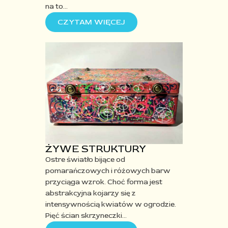
na to
…
CZYTAM WIĘCEJ
ŻYWE STRUKTURY
Ostre światło bijące od
pomarańczowych i różowych barw
przyciąga wzrok. Choć forma jest
abstrakcyjna kojarzy się z
intensywnością kwiatów w ogrodzie.
Pięć ścian skrzyneczki
…