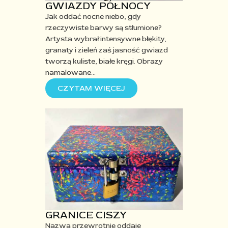
GWIAZDY PÓŁNOCY
Jak oddać nocne niebo, gdy
rzeczywiste barwy są stłumione?
Artysta wybrał intensywne błękity,
granaty i zieleń zaś jasność gwiazd
tworzą kuliste, białe kręgi. Obrazy
namalowane
…
CZYTAM WIĘCEJ
GRANICE CISZY
Nazwa przewrotnie oddaje