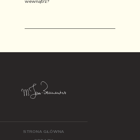
wewnątrz?
STRONA GŁÓWNA