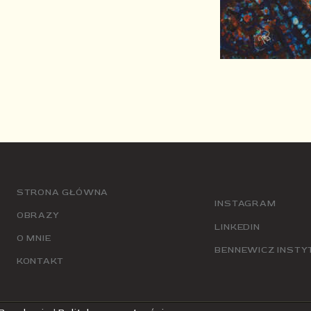
STRONA GŁÓWNA
INSTAGRAM
OBRAZY
LINKEDIN
O MNIE
BENNEWICZ INSTY
KONTAKT