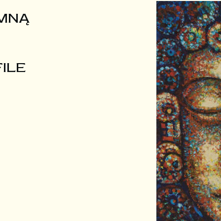
 MNĄ
ILE