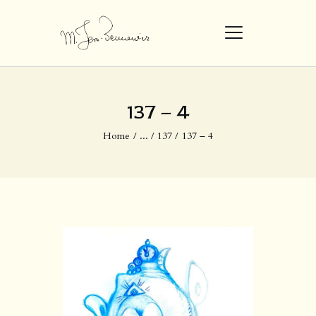
STRONA GŁÓWNA
137 – 4​
DZIEŁA
Home
...
137
137 – 4​
O MNIE