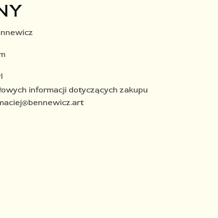
NY
ennewicz
mm
l
łowych informacji dotyczących zakupu
 maciej@bennewicz.art