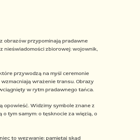
cie z obrazów przypominają pradawne
ę z nieświadomości zbiorowej: wojownik,
y, które przywodzą na myśl ceremonie
 – wzmacniają wrażenie transu. Obrazy
 wciągnięty w rytm pradawnego tańca.​
dną opowieść. Widzimy symbole znane z
ią o tym samym: o tęsknocie za więzią, o
aniec to wezwanie: pamiętaj skąd