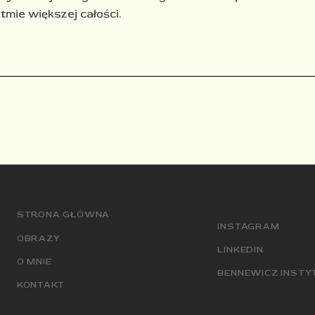
tmie większej całości.
STRONA GŁÓWNA
INSTAGRAM
OBRAZY
LINKEDIN
O MNIE
BENNEWICZ INSTY
KONTAKT