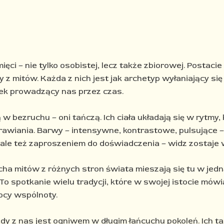
ięci – nie tylko osobistej, lecz także zbiorowej. Posta
y z mitów. Każda z nich jest jak archetyp wyłaniający si
ek prowadzący nas przez czas.​
 w bezruchu – oni tańczą. Ich ciała układają się w rytm
uzdrawiania. Barwy – intensywne, kontrastowe, pulsujące
, ale też zaproszeniem do doświadczenia – widz zostaje
cha mitów z różnych stron świata mieszają się tu w je
. To spotkanie wielu tradycji, które w swojej istocie mów
ocy wspólnoty.​
dy z nas jest ogniwem w długim łańcuchu pokoleń. Ich t