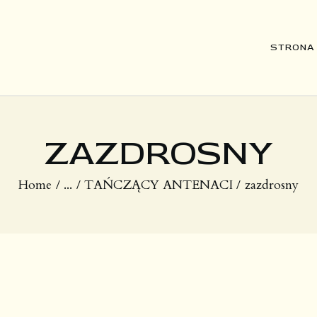
STRONA GŁÓWNA
STRONA
DZIEŁA
O MNIE
ZAZDROSNY
Home
...
TAŃCZĄCY ANTENACI
zazdrosny