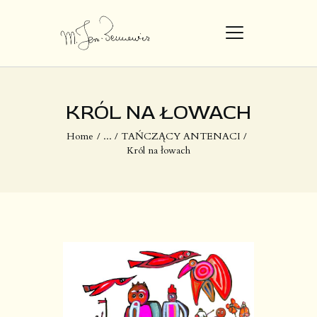
STRONA GŁÓWNA
KRÓL NA ŁOWACH
DZIEŁA
Home
...
TAŃCZĄCY ANTENACI
Król na łowach
O MNIE