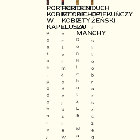
PORTRET
PORTRET
DEN
DUCH
KOBIETY
MŁODEJ
KICHOT
OPIEKUŃCZY
W
KOBIETY​
Z
ŻEŃSKI
KAPELUSZU
LA
P
J
MANCHY​
P
o
e
D
o
r
s
o
s
t
t
n
t
e
t
K
a
r
o
i
ć
m
o
c
,
ł
b
h
p
o
r
o
o
d
a
t
d
e
z
z
o
j
s
L
b
d
z
a
n
z
c
i
i
z
M
e
e
e
a
j
w
g