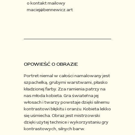
o kontakt mailowy
maciej@bennewicz.art
OPOWIEŚĆ O OBRAZIE
Portret niemal w całości namalowany jest
szpachelką, grubymi warstwami, płasko
kładzionej farby. Zza ramienia patrzy na
nas młoda kobieta. Gra świateł na jej
włosach i twarzy powstaje dzięki silnemu
kontrastowi błękitu i oranżu. Kobieta
lekko
się uśmiecha. Obraz jest mistrzowski
dzięki użytej technice
i wykorzystaniu gry
kontrastowych, silnych barw.