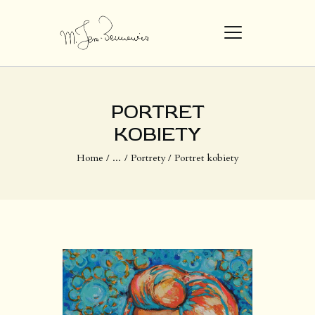
STRONA GŁÓWNA
PORTRET
DZIEŁA
KOBIETY​
O MNIE
Home
...
Portrety
Portret kobiety​