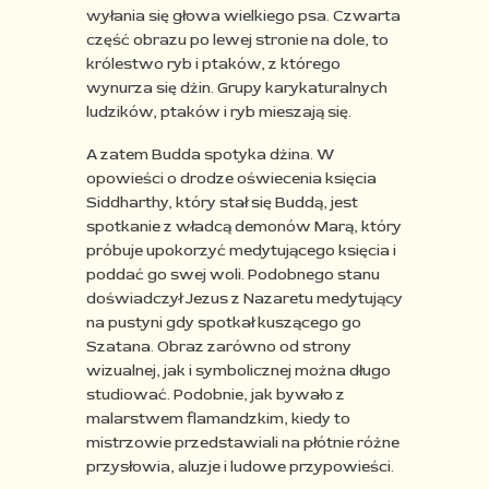
wyłania
się głowa wielkiego psa. Czwarta
część obrazu po lewej stronie na dole, to
królestwo ryb i ptaków, z którego
wynurza
się dżin. Grupy karykaturalnych
ludzików, ptaków i ryb mieszają się.
A zatem Budda spotyka dżina. W
opowieści o drodze oświecenia księcia
Siddharthy
, który stał się Buddą, jest
spotkanie z władcą demonów Marą, który
próbuje upokorzyć medytującego księcia i
poddać go swej woli. Podobnego
stanu
doświadczył Jezus z Nazaretu medytujący
na pustyni gdy spotkał kuszącego go
Szatana. Obraz zarówno od
strony
wizualnej, jak i symbolicznej można długo
studiować. Podobnie, jak bywało z
malarstwem flamandzkim, kiedy
to
mistrzowie przedstawiali na płótnie różne
przysłowia, aluzje i ludowe przypowieści.