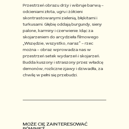
Przestrzeń obrazu drży i wibruje barwą –
odcieniami złota, ugru i żółcieni
skontrastowanymi zielenią, błękitami
i
turkusami. Głębię oddają burgundy,
sieny
palone, karminy i czerwienie. Idąc za
skojarzeniem do arcydzieła
filmowego
„Wszędzie, wszystko, naraz” – rzec
można – obraz wprowadza nas w
przestrzeń setek wydarzeń i skojarzeń.
Budda kuszony i straszony przez władcę
demonów, rozliczne zjawy i dziwadła, za
chwilę w pełni się przebudzi.
MOŻE CIĘ ZAINTERESOWAĆ
RÓWNIEŻ