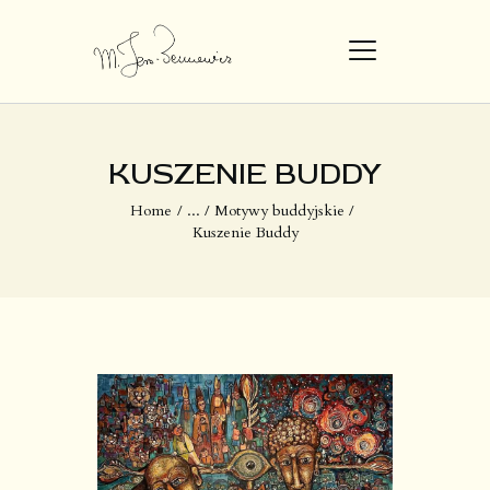
STRONA GŁÓWNA
KUSZENIE BUDDY​
DZIEŁA
Home
...
Motywy buddyjskie
Kuszenie Buddy​
O MNIE