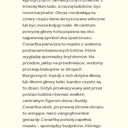
egzotycznych, fantastycznych ptaków, z
trzeciej tłum ludzi, a raczej ludzików, być
może karykatur. Obraz rozdzielają
na
cztery części dwie skrzyżowane włócznie
lub być może łodygi roślin. W centrum
powyżej głowy kota pojawia się
oko,
najpewniej symbol oka opatrzności.
Ćwiartka pierwsza to miasto z wieloma
postaciami baśniowych kotów, które
wyglądaj spomiędzy brył domów. Na
przedzie, jakby na przedmieściu, widzimy
procesję biskupów w strojach
liturgicznych. Każdy z nich dotyka dłonią
lub dłońmi głowy ludzi, bardzo często są
to dzieci. Dotyk przekazywany jest
przez
postaci ludzkie również wielkim,
centralnym figurom dżina i Buddy.
Ćwiartka obok, po prawej stronie obrazu
to wirujące, nieco
vangoghowskie
gwiazdy. Ćwiartkę poniżej zapełnia
miasto – spomiędzy budynków, którego