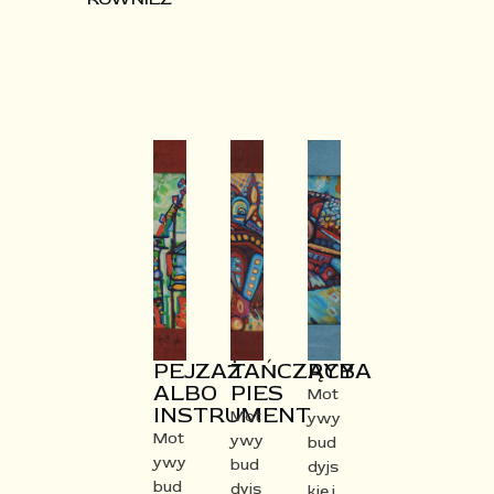
PEJZAŻ
TAŃCZĄCY
RYBA​
ALBO
PIES​
Mot
INSTRUMENT
Mot
ywy
Mot
ywy
bud
ywy
bud
dyjs
bud
dyjs
kie i