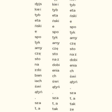
dyjs
kie i
tyb
kie i
tyb
eta
tyb
eta
ński
eta
ński
e
ński
e
spo
e
spo
tyk
spo
tyk
amy
tyk
amy
czę
amy
czę
sto
czę
sto
na
z
sto
na
z
dobi
na
dobi
enia
zdo
enia
ch
bien
ch
świ
iach
świ
ątyń
świ
ątyń
,
ątyń
,
sza
,
sza
t, a
sza
t, a
tak
t, a
tak
że