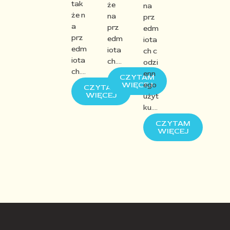
tak
że
na
że
n
na
prz
a
prz
edm
prz
edm
iota
edm
iota
ch
c
iota
ch
….
odzi
ch
….
enn
CZYTAM
WIĘCEJ
ego
CZYTAM
WIĘCEJ
użyt
ku
….
CZYTAM
WIĘCEJ