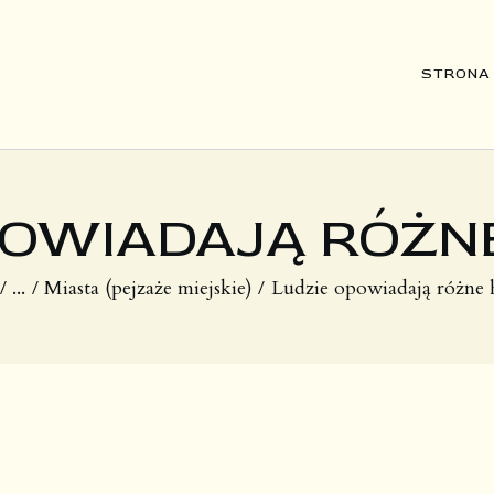
STRONA GŁÓWNA
STRONA
DZIEŁA
O MNIE
POWIADAJĄ RÓŻNE
...
Miasta (pejzaże miejskie)
Ludzie opowiadają różne h