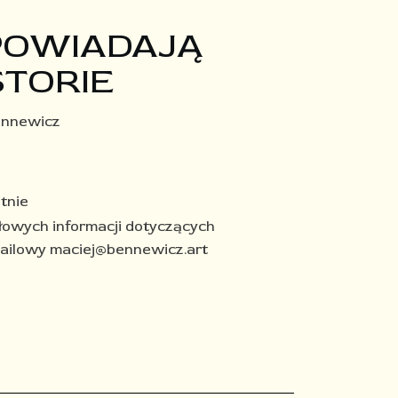
POWIADAJĄ
STORIE
ennewicz
tnie​
łowych informacji dotyczących
mailowy
maciej@bennewicz.art