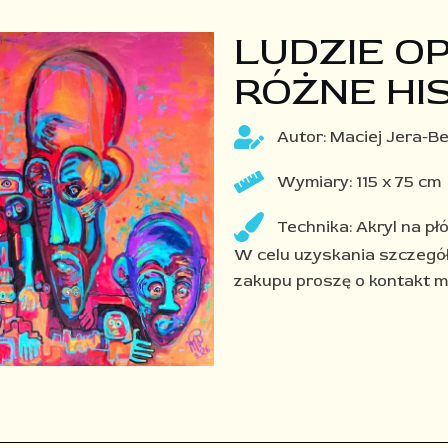
LUDZIE O
RÓŻNE HI
Autor: Maciej Jera-B
Wymiary: 115 x 75 cm
Technika: Akryl na płó
W celu uzyskania szczegó
zakupu proszę o kontakt 