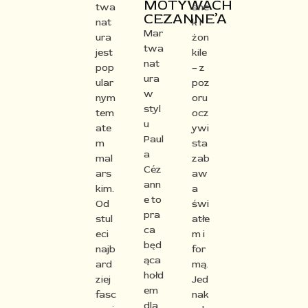
MOTYWACH
twa
ane
CEZANNE’A​
nat
k i
Mar
ura
żon
twa
jest
kile
nat
pop
– z
ura
ular
poz
w
nym
oru
styl
tem
ocz
u
ate
ywi
Paul
m
sta
a
mal
zab
Céz
ars
aw
ann
kim.
a
e to
Od
świ
pra
stul
atłe
ca
eci
m i
będ
najb
for
ąca
ard
mą.
hołd
ziej
Jed
em
fasc
nak
dla