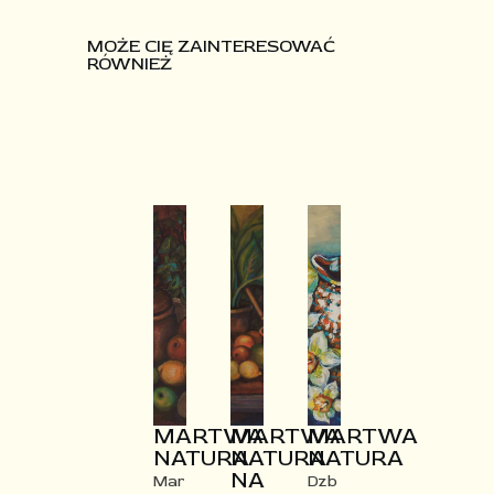
MOŻE CIĘ ZAINTERESOWAĆ
RÓWNIEŻ
MARTWA
MARTWA
MARTWA
NATURA​
NATURA
NATURA​
NA
Mar
Dzb