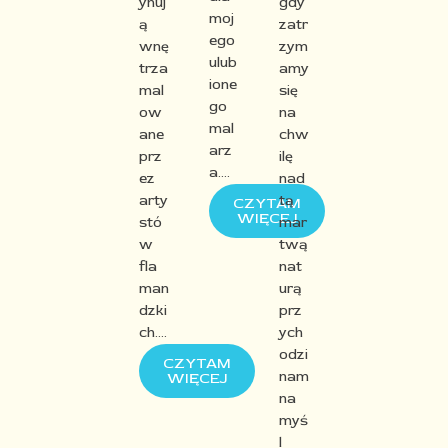
ynuj
gdy
moj
ą
zatr
ego
wnę
zym
ulub
trza
amy
ione
mal
się
go
ow
na
mal
ane
chw
arz
prz
ilę
a
….
ez
nad
arty
tą
CZYTAM
WIĘCEJ
stó
mar
w
twą
fla
nat
man
urą
dzki
prz
ch
….
ych
odzi
CZYTAM
nam
WIĘCEJ
na
myś
l