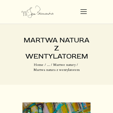
STRONA GŁÓWNA
MARTWA NATURA
DZIEŁA
Z
O MNIE
WENTYLATOREM​
Home
...
Martwe natury
Martwa natura z wentylatorem​