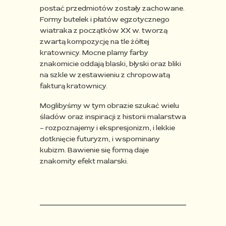
postać przedmiotów zostały zachowane.
Formy butelek i płatów egzotycznego
wiatraka z początków XX
w. tworzą
zwartą kompozycję na tle żółtej
kratownicy. Mocne
plamy farby
znakomicie oddają blaski, błyski oraz bliki
na
szkle w zestawieniu z chropowatą
fakturą kratownicy.
Moglibyśmy w tym obrazie szukać wielu
śladów oraz inspiracji
z historii malarstwa
– rozpoznajemy i ekspresjonizm, i lekkie
dotknięcie futuryzm, i wspominany
kubizm. Bawienie się
formą daje
znakomity efekt malarski.