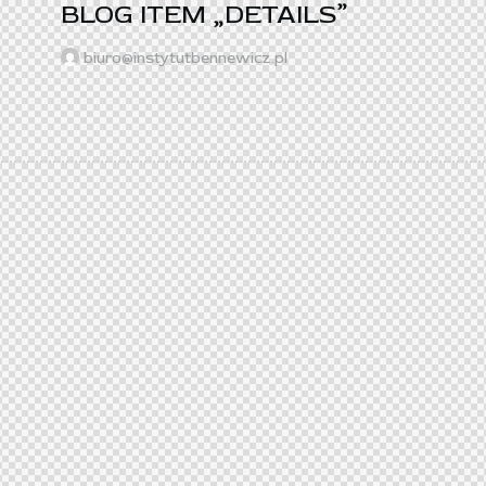
BLOG ITEM „DETAILS”
biuro@instytutbennewicz.pl